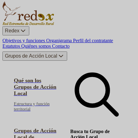
Redex
Objetivos y funciones
Organigrama
Perfil del contratante
Estatutos
Quiénes somos
Contacto
Grupos de Acción Local
Qué son los
Grupos de Acción
Local
Estructura y función
territorial
Grupos de Acción
Busca tu Grupo de
Local de
Acción Local