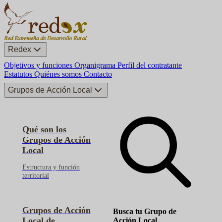
Redex
Objetivos y funciones
Organigrama
Perfil del contratante
Estatutos
Quiénes somos
Contacto
Grupos de Acción Local
Qué son los
Grupos de Acción
Local
Estructura y función
territorial
Grupos de Acción
Busca tu Grupo de
Local de
Acción Local