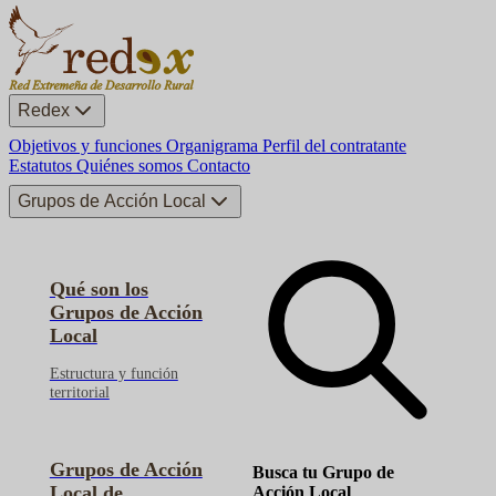
Redex
Objetivos y funciones
Organigrama
Perfil del contratante
Estatutos
Quiénes somos
Contacto
Grupos de Acción Local
Qué son los
Grupos de Acción
Local
Estructura y función
territorial
Grupos de Acción
Busca tu Grupo de
Local de
Acción Local