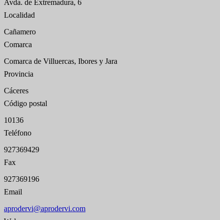
Avda. de Extremadura, 6
Localidad
Cañamero
Comarca
Comarca de Villuercas, Ibores y Jara
Provincia
Cáceres
Código postal
10136
Teléfono
927369429
Fax
927369196
Email
aprodervi@aprodervi.com