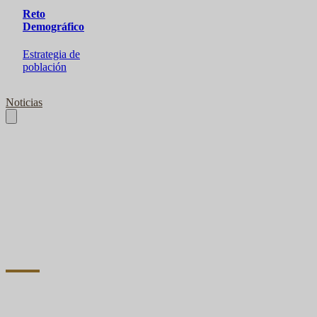
Reto
Demográfico
Estrategia de
población
Noticias
Zona LEADER
Ayudas para el desarrollo rural gestionadas por los Grupos 