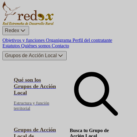
Redex
Objetivos y funciones
Organigrama
Perfil del contratante
Estatutos
Quiénes somos
Contacto
Grupos de Acción Local
Qué son los
Grupos de Acción
Local
Estructura y función
territorial
Grupos de Acción
Busca tu Grupo de
Local de
Acción Local